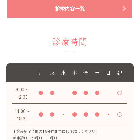
診療内容一覧
診療時間
月
火
水
木
金
土
日
祝
9:00 ~
●
●
-
●
●
●
-
○
12:30
14:00 ~
●
●
-
●
●
●
-
○
18:30
診療終了時間の15分前までにはお越しください。
休診日：水曜日・日曜日