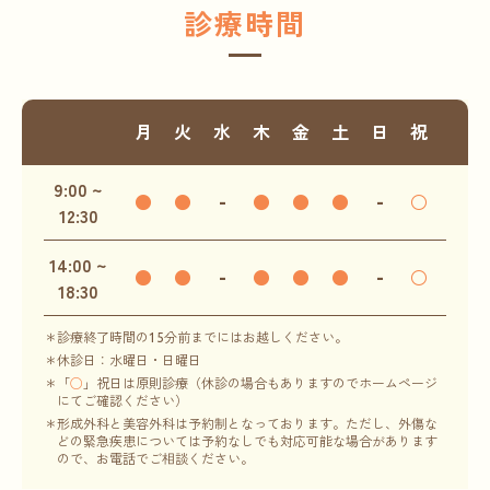
診療時間
月
火
水
木
金
土
日
祝
9:00 ~
●
●
-
●
●
●
-
○
12:30
14:00 ~
●
●
-
●
●
●
-
○
18:30
診療終了時間の15分前までにはお越しください。
休診日：水曜日・日曜日
「
○
」祝日は原則診療（休診の場合もありますのでホームページ
にてご確認ください）
形成外科と美容外科は予約制となっております。ただし、外傷な
どの緊急疾患については予約なしでも対応可能な場合があります
ので、お電話でご相談ください。