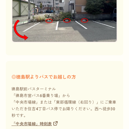
◎徳島駅よりバスでお越しの方
徳島駅前バスターミナル
「徳島市営バス6番乗り場」から
「中央市場線」または「東部循環線（右回り）」にご乗車
いただき住吉4丁目バス停でお降りください。
西へ徒歩30
秒です。
「中央市場線」時刻表