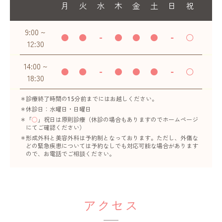
月
火
水
木
金
土
日
祝
9:00 ~
●
●
-
●
●
●
-
○
12:30
14:00 ~
●
●
-
●
●
●
-
○
18:30
診療終了時間の15分前までにはお越しください。
休診日：水曜日・日曜日
「
○
」祝日は原則診療（休診の場合もありますのでホームページ
にてご確認ください）
形成外科と美容外科は予約制となっております。ただし、外傷な
どの緊急疾患については予約なしでも対応可能な場合があります
ので、お電話でご相談ください。
アクセス