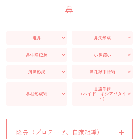
鼻
隆鼻
鼻尖形成
鼻中隔延長
小鼻縮小
斜鼻形成
鼻孔縁下降術
貴族手術
鼻柱形成術
（ハイドロキシアパタイ
ト）
隆鼻（プロテーゼ、自家組織）