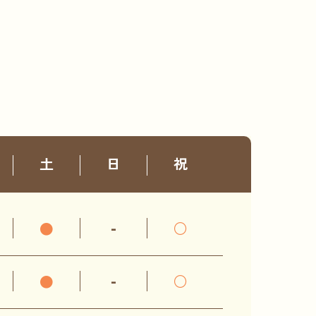
土
日
祝
●
-
○
●
-
○