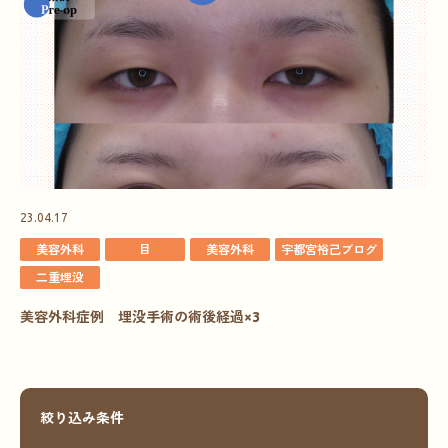
23.04.17
美容外科
目
美容外科
宇都宮裕己ブログ
二重埋没
美容外科症例 埋没手術の術後経過×3
絞り込み条件