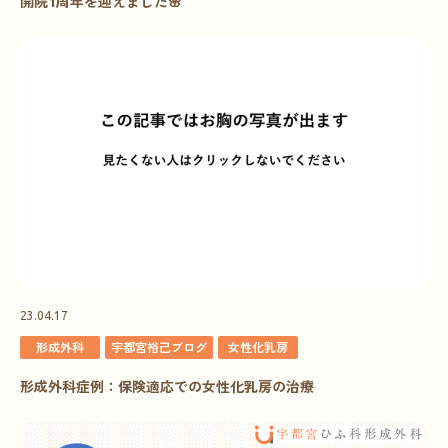
開院1周年を迎えました🌸
23.04.17
形成外科
宇都宮裕己ブログ
女性化乳房
形成外科症例：保険適応での女性化乳房の治療