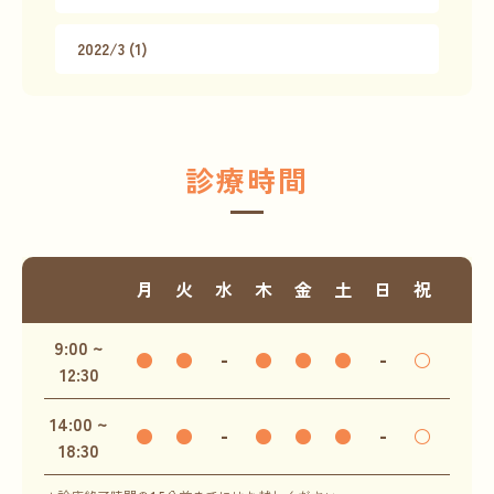
2022/3 (1)
診療時間
月
火
水
木
金
土
日
祝
9:00 ~
●
●
-
●
●
●
-
○
12:30
14:00 ~
●
●
-
●
●
●
-
○
18:30