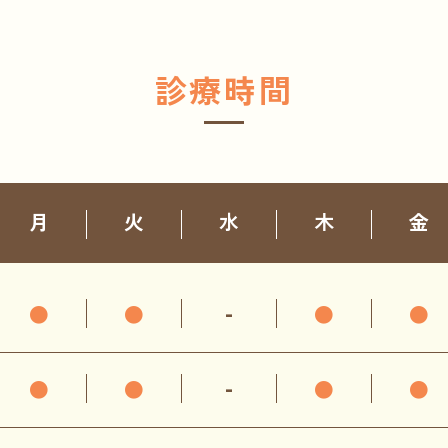
診療時間
月
火
水
木
金
●
●
-
●
●
●
●
-
●
●