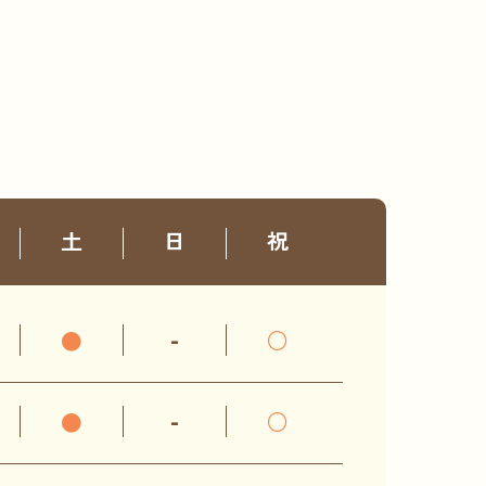
土
日
祝
●
-
○
●
-
○